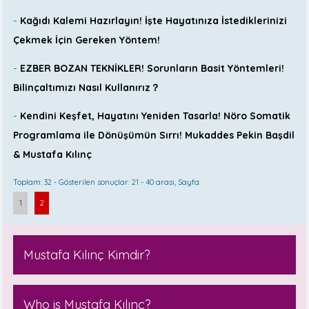
-
Kağıdı Kalemi Hazırlayın! İşte Hayatınıza İstediklerinizi
Çekmek İçin Gereken Yöntem!
-
EZBER BOZAN TEKNİKLER! Sorunların Basit Yöntemleri!
Bilinçaltımızı Nasıl Kullanırız？
-
Kendini Keşfet, Hayatını Yeniden Tasarla! Nöro Somatik
Programlama ile Dönüşümün Sırrı! Mukaddes Pekin Başdil
& Mustafa Kılınç
Toplam: 32 - Gösterilen sonuçlar: 21 - 40 arası, Sayfa:
1
2
Mustafa Kılınç Kimdir?
Who is Mustafa Kılınç?