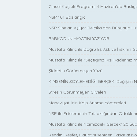
Cinsel Koçluk Programı 4 Haziran'da Başlıy
NSP 101 Başlangıç
NSP Sınırları Aşıyor Belçika’dan Dünyaya 
BARKODUN HAYATINI YAZIYOR
Mustafa Kılınç ile Doğru Eş Aşk ve İlişkinin
Mustafa Kılınç ile “Seçtiğiniz Kişi Kaderini
Şiddetin Görünmeyen Yüzü
KİMSENİN SÖYLEMEDİĞİ GERÇEK! Değişim N
Stresin Görünmeyen Cilveleri
Maneviyat İçin Kalp Arınma Yöntemleri
NSP ile Ertelemenin Tutsaklığından Odakl
Mustafa Kılınç ile “İçimizdeki Gerçek” 20 Şub
Kendini Keşfet, Hayatını Yeniden Tasarla!