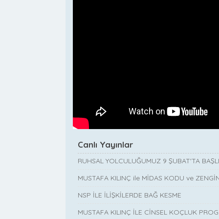
Canlı Yayınlar
RUHSAL YOLCULUĞUMUZ 9 ŞUBAT'TA BAŞL
MUSTAFA KILINÇ ile MİDAS KODU ve ZENGİN
NSP İLE İLİŞKİLERDE BAĞ KESME
MUSTAFA KILINÇ İLE CİNSEL KOÇLUK PRO