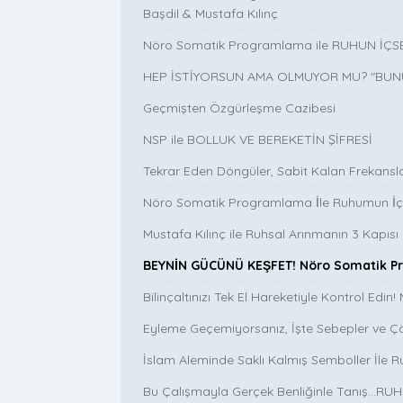
Başdil & Mustafa Kılınç
Nöro Somatik Programlama ile RUHUN İÇ
HEP İSTİYORSUN AMA OLMUYOR MU? "BUN
Geçmişten Özgürleşme Cazibesi
NSP ile BOLLUK VE BEREKETİN ŞİFRESİ
Tekrar Eden Döngüler, Sabit Kalan Frekans
Nöro Somatik Programlama İle Ruhumun İçs
Mustafa Kılınç ile Ruhsal Arınmanın 3 Kapısı
BEYNİN GÜCÜNÜ KEŞFET! Nöro Somatik 
Bilinçaltınızı Tek El Hareketiyle Kontrol Edi
Eyleme Geçemiyorsanız, İşte Sebepler ve Çö
İslam Aleminde Saklı Kalmış Semboller İle 
Bu Çalışmayla Gerçek Benliğinle Tanış...