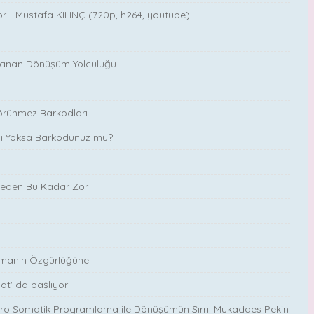
or - Mustafa KILINÇ (720p, h264, youtube)
Uzanan Dönüşüm Yolculuğu
 Görünmez Barkodları
z mi Yoksa Barkodunuz mu?
eden Bu Kadar Zor
anmanın Özgürlüğüne
at' da başlıyor!
 Nöro Somatik Programlama ile Dönüşümün Sırrı! Mukaddes Pekin