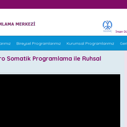
arımız
Bireysel Programlarımız
Kurumsal Programlarımız
Geri
öro Somatik Programlama ile Ruhsal