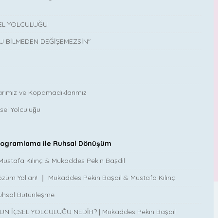
SEL YOLCULUĞU
U BİLMEDEN DEĞİŞEMEZSİN"
larımız ve Kopamadıklarımız
el Yolculuğu
Programlama ile Ruhsal Dönüşüm
n! Mustafa Kılınç & Mukaddes Pekin Başdil
züm Yolları! ｜ Mukaddes Pekin Başdil & Mustafa Kılınç
Ruhsal Bütünleşme
RUHUN İÇSEL YOLCULUĞU NEDİR? | Mukaddes Pekin Başdil