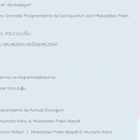
at' da başlıyor!
 Nöro Somatik Programlama ile Dönüşümün Sırrı! Mukaddes Pekin
SEL YOLCULUĞU
U BİLMEDEN DEĞİŞEMEZSİN"
larımız ve Kopamadıklarımız
el Yolculuğu
ogramlama ile Ruhsal Dönüşüm
n! Mustafa Kılınç & Mukaddes Pekin Başdil
züm Yolları! ｜ Mukaddes Pekin Başdil & Mustafa Kılınç