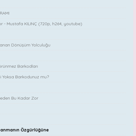
GRAMI
or - Mustafa KILINÇ (720p, h264, youtube)
Uzanan Dönüşüm Yolculuğu
 Görünmez Barkodları
z mi Yoksa Barkodunuz mu?
eden Bu Kadar Zor
aklanmanın Özgürlüğüne