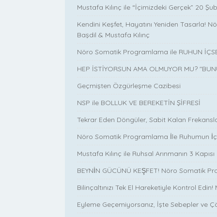
Mustafa Kılınç ile “İçimizdeki Gerçek” 20 Şub
Kendini Keşfet, Hayatını Yeniden Tasarla!
Başdil & Mustafa Kılınç
Nöro Somatik Programlama ile RUHUN İÇ
HEP İSTİYORSUN AMA OLMUYOR MU? "BUN
Geçmişten Özgürleşme Cazibesi
NSP ile BOLLUK VE BEREKETİN ŞİFRESİ
Tekrar Eden Döngüler, Sabit Kalan Frekans
Nöro Somatik Programlama İle Ruhumun İçs
Mustafa Kılınç ile Ruhsal Arınmanın 3 Kapısı
BEYNİN GÜCÜNÜ KEŞFET! Nöro Somatik Pr
Bilinçaltınızı Tek El Hareketiyle Kontrol Edi
Eyleme Geçemiyorsanız, İşte Sebepler ve Çö