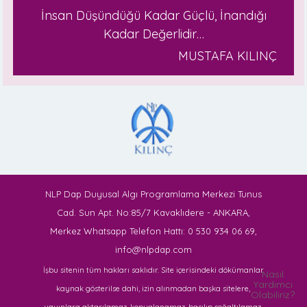
İnsan Düşündüğü Kadar Güçlü, İnandığı
Kadar Değerlidir…
MUSTAFA KILINÇ
NLP Dap Duyusal Algı Programlama Merkezi Tunus
Cad. Sun Apt. No:85/7 Kavaklıdere - ANKARA,
Merkez Whatsapp Telefon Hattı: 0 530 934 06 69,
info@nlpdap.com
İşbu sitenin tüm hakları saklıdır. Site içerisindeki dökümanlar
Nasıl
Yardımcı
kaynak gösterilse dahi, izin alınmadan başka sitelere,
Olabiliriz?
yayınlara aktarılamaz, kopyalanamaz, basılıp çoğaltılamaz.